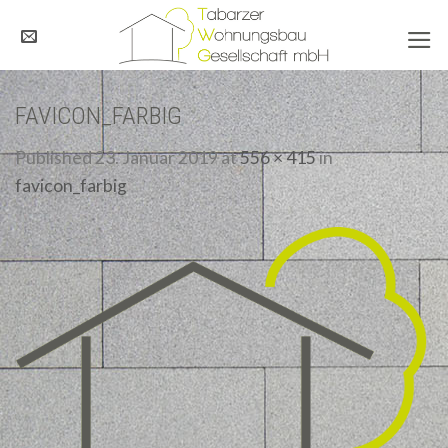
Skip
to
content
FAVICON_FARBIG
Published
23. Januar 2019
at
556 × 415
in
favicon_farbig